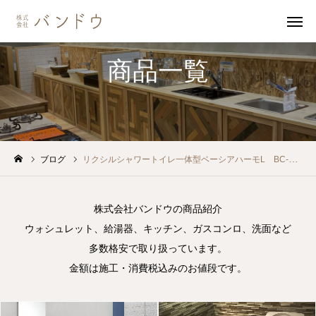
商品一覧
無料見積・
お問い合わせ
施工風景
友達追加
ブログ
リクシルシャワートイレ一体型ベーシアハーモL BC-BL10SU-DT-BL113U¥158,000
事業内容
会社案内
株式会社バンドウの商品紹介
ウォシュレット、給湯器、キッチン、ガスコンロ、洗面など
事業内容
多数格安で取り扱っています。
金額は施工・消費税込みのお値段です。
施工事例
商品紹介