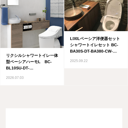
修理・配管洗浄
おすすめ商品
LIXILベーシア洋便器セット
お問い合わせ
シャワートイレセット BC-
BA30S-DT-BA380-CW-
リクシルシャワートイレ一体
D11￥108,000（税込み,施工
2025.09.22
型ベーシアハーモL BC-
費込み）
BL10SU-DT-
BL113U¥158,000
2026.07.03