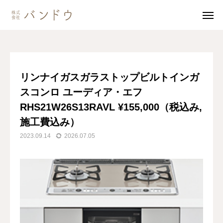
ブログ
リンナイガスガラストップビルトインガスコンロ ユーディア・エフRHS21W26S13RAVL ¥155,000（税込み,施工費込み）
無料見積・
お問い合わせ
リンナイガスガラストップビルトインガ
スコンロ ユーディア・エフ
施工風景
友達追加
RHS21W26S13RAVL ¥155,000（税込み,
事業内容
施工費込み）
2023.09.14
2026.07.05
会社案内
事業内容
施工事例
商品紹介