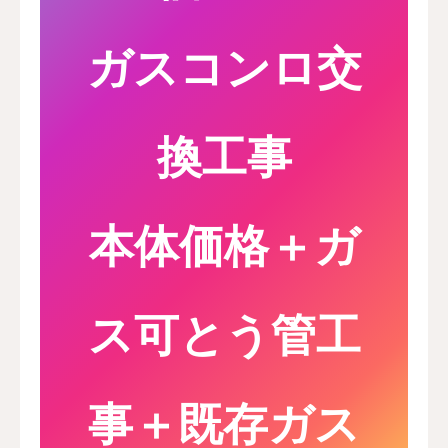
ガスコンロ
交
換
工事
本体価格＋ガ
ス可とう管工
事＋既存ガス