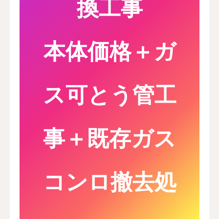
換
工事
本体価格＋ガ
ス可とう管工
事＋既存ガス
コンロ撤去処