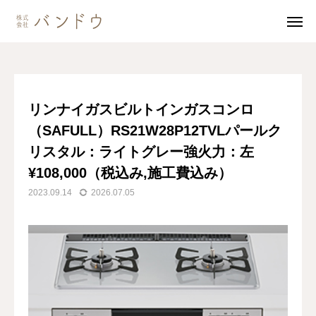
ブログ
リンナイガスビルトインガスコンロ（SAFULL）RS21W28P12TVLパールクリスタル：ライトグレー強火力：左¥108,000（税込み,施工費込み）
無料見積・
お問い合わせ
リンナイガスビルトインガスコンロ
（SAFULL）RS21W28P12TVLパールク
施工風景
友達追加
リスタル：ライトグレー強火力：左
事業内容
¥108,000（税込み,施工費込み）
2023.09.14
2026.07.05
会社案内
事業内容
施工事例
商品紹介