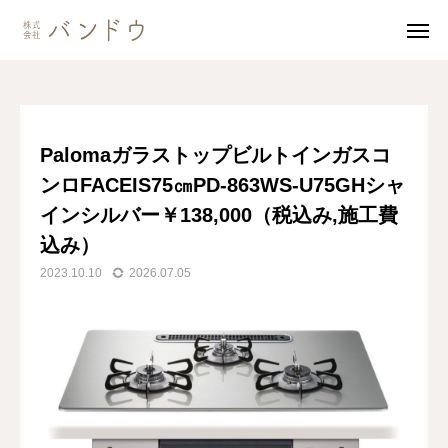
ブログ
PalomaガラストップビルトインガスコンロFACEIS75㎝PD-863WS-U75GHシャインシルバー￥138,000（税込み,施工費込み）
無料見積・
お問い合わせ
Palomaガラストップビルトインガスコ
ンロFACEIS75㎝PD-863WS-U75GHシャ
施工風景
友達追加
インシルバー￥138,000（税込み,施工費
事業内容
込み）
2023.10.10
2026.07.05
会社案内
事業内容
施工事例
商品紹介