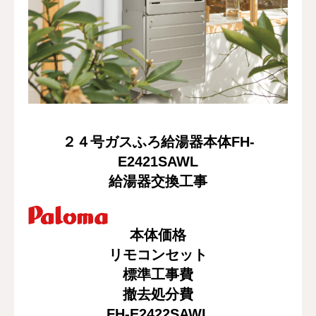
修理・配管洗浄
おすすめ商品
お問い合わせ
２４号ガスふろ給湯器本体FH-
E2421SAWL
給湯器交換工事
本体価格
リモコンセット
標準工事費
撤去処分費
FH-E2422SAWL