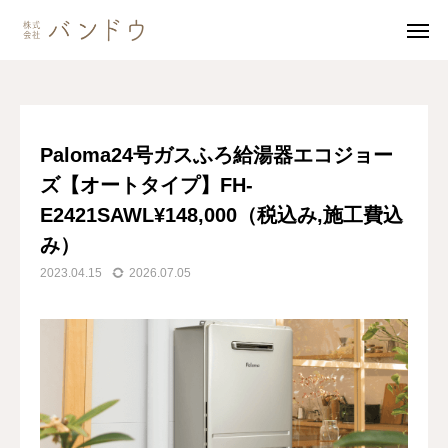
ブログ
Paloma24号ガスふろ給湯器エコジョーズ【オートタイプ】FH-E2421SAWL¥148,000（税込み,施工費込み）
無料見積・
お問い合わせ
Paloma24号ガスふろ給湯器エコジョー
ズ【オートタイプ】FH-
施工風景
友達追加
E2421SAWL¥148,000（税込み,施工費込
事業内容
み）
2023.04.15
2026.07.05
会社案内
事業内容
施工事例
商品紹介