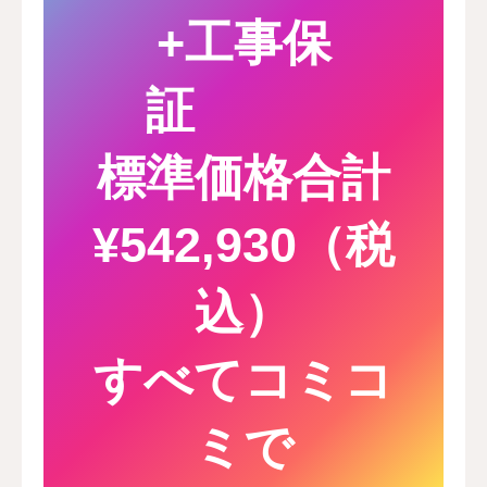
+工事保
証
標準価格合計
¥542,930（税
込）
すべてコミコ
ミで