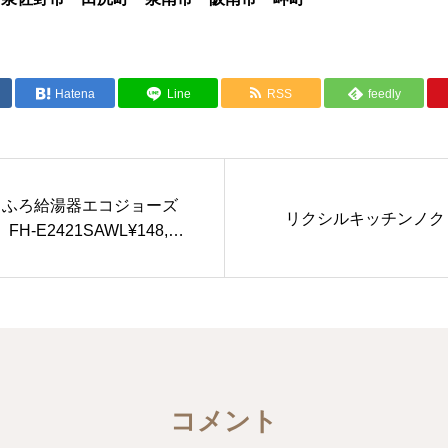
Hatena
Line
RSS
feedly
号ガスふろ給湯器エコジョーズ
リクシルキッチンノクト ¥
-E2421SAWL¥148,0
工費込み）
コメント