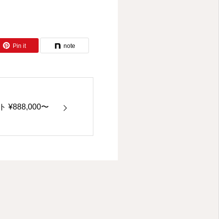
Pin it
note
888,000〜