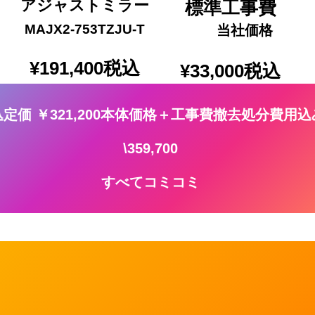
アジャストミラー
標準工事費
MAJX2-753TZJU-T
当社価格
¥191,400
税込
¥33,000
税込
定価 ￥321,200本体価格＋工事費撤去処分費用
\359,700
すべてコミコミ