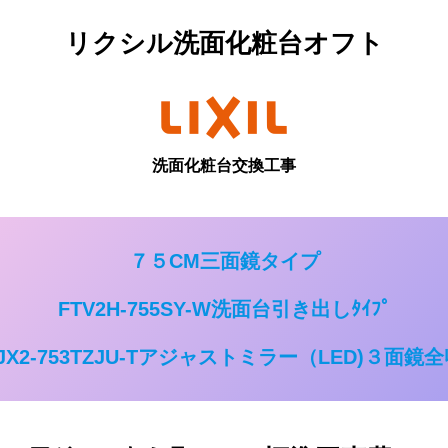
リクシル洗面化粧台オフト
洗面化粧台交換工事
７５CM三面鏡タイプ
FTV2H-755SY-W洗面台引き出しﾀｲﾌﾟ
JX2-753TZJU-Tアジャストミラー（LED)３面鏡