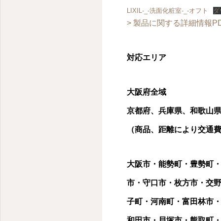
大阪府粉浜商店街のリフォーム会社
LIXIL-_-洗面化粧室-_-オフト
ダ
> 製品に関する詳細情報P
対応エリア
大阪府全域
京都府、兵庫県、和歌山
（商品、距離により交通費等
大阪市・能勢町・豊勢町
市・守口市・枚方市・交
子町・河南町・富田林市
和田市・貝塚市・熊取町