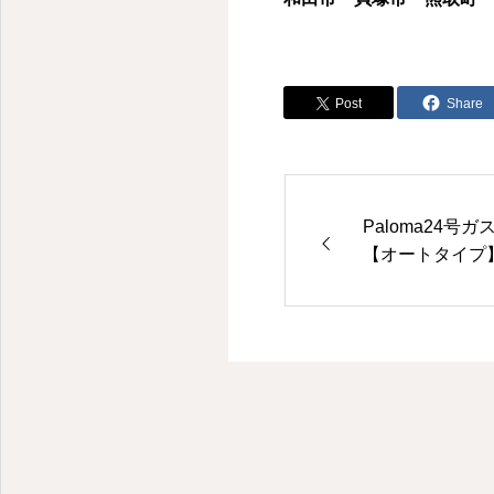
Post
Share
Paloma24
【オートタイプ】FH
00（税込み,施