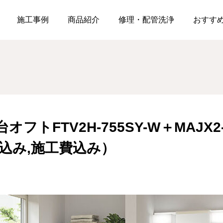
トFTV2H-755SY-W＋MAJX2-753TZJU-T ￥138,000（税込み,施工
施工事例
商品紹介
修理・配管洗浄
おすす
オフトFTV2H-755SY-W＋MAJX2-7
（税込み,施工費込み）