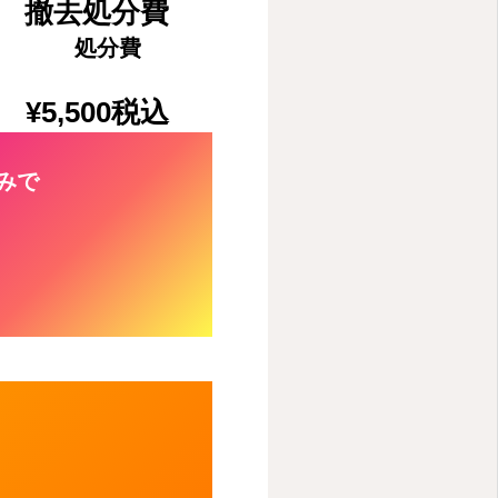
撤去処分費
処分費
¥5,500
税込
込みで