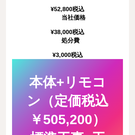
¥52,800
税込
当社価格
¥38,000
税込
処分費
¥3,000
税込
本体+リモコ
ン（定価税込
￥505,200）