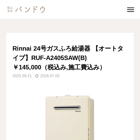
ブログ
Rinnai 24号ガスふろ給湯器 【オートタイプ】RUF-A2405SAW(B)￥145,000（税込み,施工費込み）
無料見積・
お問い合わせ
Rinnai 24号ガスふろ給湯器 【オートタ
イプ】RUF-A2405SAW(B)
施工風景
友達追加
￥145,000（税込み,施工費込み）
事業内容
2025.09.21
2026.07.05
会社案内
事業内容
施工事例
商品紹介