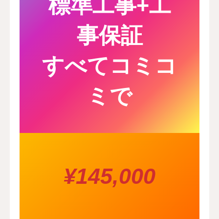
標準工事+工
事保証
すべてコミコ
ミで
¥145,000