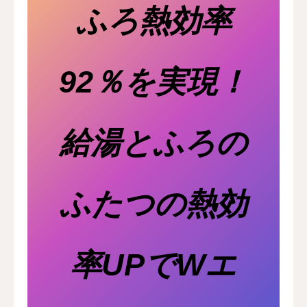
ふろ熱効率
92％を実現！
給湯とふろの
ふたつの熱効
率UPでWエ