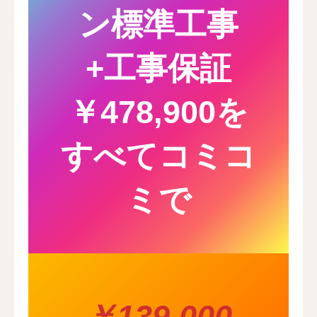
ン標準工事
+工事保証
￥478,900を
すべてコミコ
ミで
￥139,000