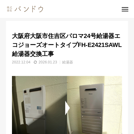
施工事例
給湯器
大阪府大阪市住吉区パロマ24号給湯器エコジョーズオートタイプFH-E2421SAWL給湯器交換工事
大阪府大阪市住吉区パロマ24号給湯器エ
無料見積・
お問い合わせ
コジョーズオートタイプFH-E2421SAWL
給湯器交換工事
施工風景
友達追加
2022.12.04
2026.01.23
給湯器
事業内容
会社案内
事業内容
施工事例
商品紹介