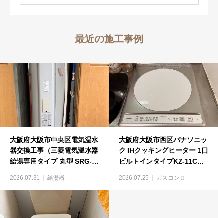
最近の施工事例
大阪府大阪市中央区電気温水
大阪府大阪市西区パナソニッ
器交換工事（三菱電気温水器
ク IHクッキングヒーター 1口
給湯専用タイプ 丸型 SRG-
ビルトインタイプKZ-11Cビ
375GM）
ルトインコンロ工事
2026.07.31
給湯器
2026.07.25
ガスコンロ