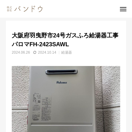
施工事例
給湯器
大阪府羽曳野市24号ガスふろ給湯器工事パロマFH-2423SAWL
大阪府羽曳野市24号ガスふろ給湯器工事
無料見積・
お問い合わせ
パロマFH-2423SAWL
2024.06.26
2024.10.14
給湯器
施工風景
友達追加
事業内容
会社案内
事業内容
施工事例
商品紹介