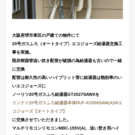
修理・配管洗浄
おすすめ商品
大阪府堺市東区の戸建ての物件にて
お問い合わせ
20号ガスふろ（オートタイプ）エコジョーズ給湯器交換工
事を実施。
既存樹脂管追い炊き配管が破損の為給湯器も古いので一緒
に交換
配管は耐久性の高いハイブリット管に給湯器は熱効率のい
いエコジョーズに
ノーリツ20号ガスふろ給湯器GT2027SAWXを
リンナイ20号ガスふろ給湯器本体RUF-K2006SAW(A)Wエ
コジョーズ【オートタイプ】
に交換させていただきました。
マルチリモコンリモコンMBC-155V(A)、追い焚き用ハイ