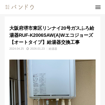
施工事例
給湯器
大阪府堺市東区リンナイ20号ガスふろ給湯器RUF-K2006SAW(A)Wエコジョーズ【オートタイプ】給湯器交換工事
大阪府堺市東区リンナイ20号ガスふろ給
無料見積・
お問い合わせ
湯器RUF-K2006SAW(A)Wエコジョーズ
【オートタイプ】給湯器交換工事
施工風景
友達追加
2024.04.25
2026.01.23
給湯器
事業内容
会社案内
事業内容
施工事例
商品紹介