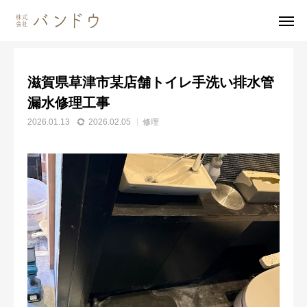
施工事例
修理
滋賀県草津市某店舗トイレ手洗い排水管漏水修理工事
滋賀県草津市某店舗トイレ手洗い排水管
無料見積・
お問い合わせ
漏水修理工事
2026.01.13
2026.02.05
修理
施工風景
友達追加
事業内容
会社案内
事業内容
施工事例
商品紹介