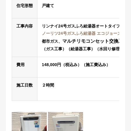
住宅形態
戸建て
工事内容
リンナイ24号ガスふろ給湯器オートタイプ
RUF-
ノーリツ
24号ガスふろ給湯器
エコジョーズ オート 
マルチリモコンセット交換工事
都市ガス、
（ガス工事）（給湯器工事）（水回り修理）
費用
148,000円（税込み）（施工費込み）
施工日数
２時間