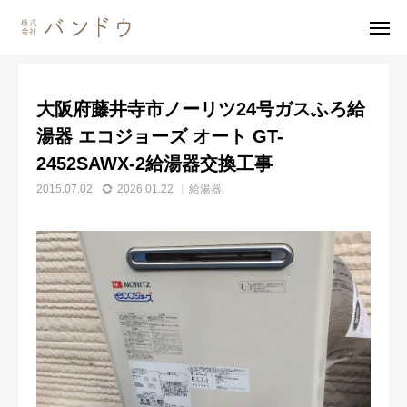
施工事例
給湯器
大阪府藤井寺市ノーリツ24号ガスふろ給湯器 エコジョーズ オート GT-2452SAWX-2給湯器交換工事
大阪府藤井寺市ノーリツ24号ガスふろ給
無料見積・
お問い合わせ
湯器 エコジョーズ オート GT-
2452SAWX-2給湯器交換工事
施工風景
友達追加
2015.07.02
2026.01.22
給湯器
事業内容
会社案内
事業内容
施工事例
商品紹介