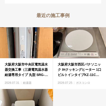
最近の施工事例
大阪府大阪市中央区電気温水
大阪府大阪市西区パナソニッ
器交換工事（三菱電気温水器
ク IHクッキングヒーター 1口
給湯専用タイプ 丸型 SRG-
ビルトインタイプKZ-11Cビ
375GM）
ルトインコンロ工事
2026.07.31
給湯器
2026.07.25
ガスコンロ