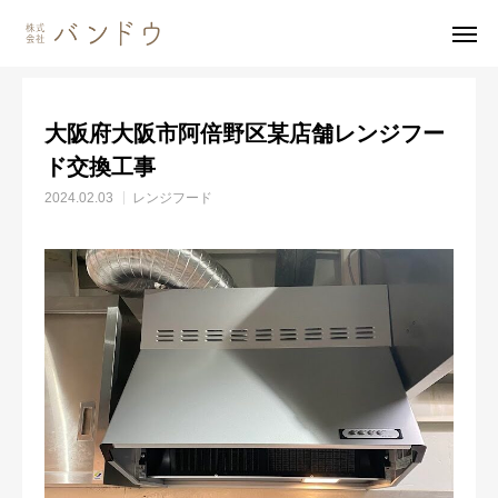
施工事例
レンジフード
大阪府大阪市阿倍野区某店舗レンジフード交換工事
大阪府大阪市阿倍野区某店舗レンジフー
無料見積・
お問い合わせ
ド交換工事
2024.02.03
レンジフード
施工風景
友達追加
事業内容
会社案内
事業内容
施工事例
商品紹介