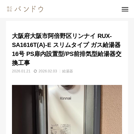
施工事例
給湯器
大阪府大阪市阿倍野区リンナイ RUX-SA1616T(A)-E スリムタイプ ガス給湯器 16号 PS扉内設置型/PS前排気型給湯器交換工事
大阪府大阪市阿倍野区リンナイ RUX-
無料見積・
お問い合わせ
SA1616T(A)-E スリムタイプ ガス給湯器
16号 PS扉内設置型/PS前排気型給湯器交
施工風景
友達追加
換工事
事業内容
2026.01.21
2026.02.03
給湯器
会社案内
事業内容
施工事例
商品紹介