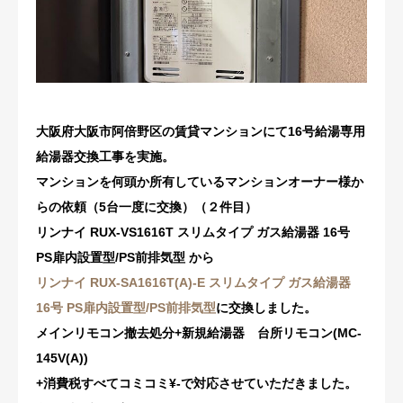
修理・配管洗浄
おすすめ商品
お問い合わせ
大阪府大阪市阿倍野区の賃貸マンションにて16号給湯専用
給湯器交換工事を実施。
マンションを何頭か所有しているマンションオーナー様か
らの依頼（5台一度に交換）（２件目）
リンナイ RUX-VS1616T
スリムタイプ ガス給湯器 16号
PS扉内設置型/PS前排気型
から
リンナイ RUX-SA1616T(A)-E スリムタイプ ガス給湯器
16号 PS扉内設置型/PS前排気型
に交換しました。
メインリモコン撤去処分+新規給湯器 台所リモコン(MC-
145V(A))
+消費税すべてコミコミ¥-で対応させていただきました。