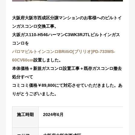
修理・配管洗浄
大阪府大阪市西成区分譲マンションのお客様へのビルトイ
ンガスコンロ交換工事。
おすすめ商品
大坂ガス110-H546ハーマンC3WK3RJTLビルトインガス
お問い合わせ
コンロを
パロマビルトインコンロBRilliO[ブリリオ]PD-733WS-
60CV60
cm
設置しました。
本体価格＋新規ガスコンロ設置工事＋既存ガスコンロ撤去
処分すべて
コミコミ価格￥89,800にて対応させていただきました。あ
りがとうございました。
施工時期
2024年6月