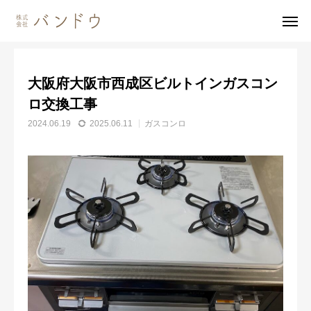
施工事例
ガスコンロ
大阪府大阪市西成区ビルトインガスコンロ交換工事
大阪府大阪市西成区ビルトインガスコン
無料見積・
お問い合わせ
ロ交換工事
2024.06.19
2025.06.11
ガスコンロ
施工風景
友達追加
事業内容
会社案内
事業内容
施工事例
商品紹介