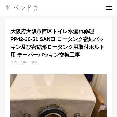
施工事例
修理
大阪府大阪市西区トイレ水漏れ修理PP42-30-51 SANEI ロータンク密結パッキン及び密結形ロータンク用取付ボルト用 テーパーパッキン交換工事
大阪府大阪市西区トイレ水漏れ修理
無料見積・
お問い合わせ
PP42-30-51 SANEI ロータンク密結パッ
キン及び密結形ロータンク用取付ボルト
施工風景
友達追加
用 テーパーパッキン交換工事
事業内容
2026.07.07
修理
会社案内
事業内容
施工事例
商品紹介