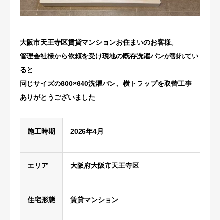
修理・配管洗浄
大阪市天王寺区賃貸マンションお住まいのお客様。
おすすめ商品
管理会社様から依頼を受け現地の既存洗濯パンが割れてい
お問い合わせ
ると
同じサイズの800×640洗濯パン、横トラップを取替工事
ありがとうございました
施工時期
2026年4月
エリア
大阪府大阪市天王寺区
住宅形態
賃貸マンション