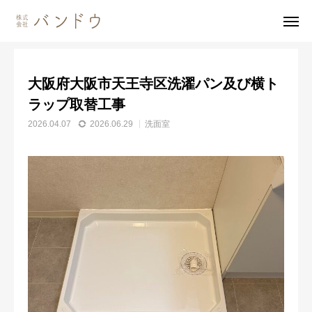
施工事例
洗面室
大阪府大阪市天王寺区洗濯パン及び横トラップ取替工事
大阪府大阪市天王寺区洗濯パン及び横ト
無料見積・
お問い合わせ
ラップ取替工事
2026.04.07
2026.06.29
洗面室
施工風景
友達追加
事業内容
会社案内
事業内容
施工事例
商品紹介