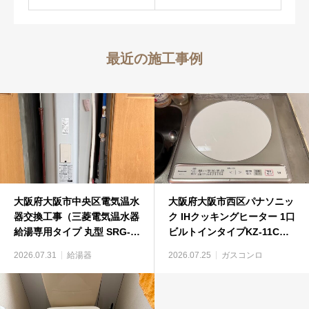
最近の施工事例
大阪府大阪市中央区電気温水
大阪府大阪市西区パナソニッ
器交換工事（三菱電気温水器
ク IHクッキングヒーター 1口
給湯専用タイプ 丸型 SRG-
ビルトインタイプKZ-11Cビ
375GM）
ルトインコンロ工事
2026.07.31
給湯器
2026.07.25
ガスコンロ