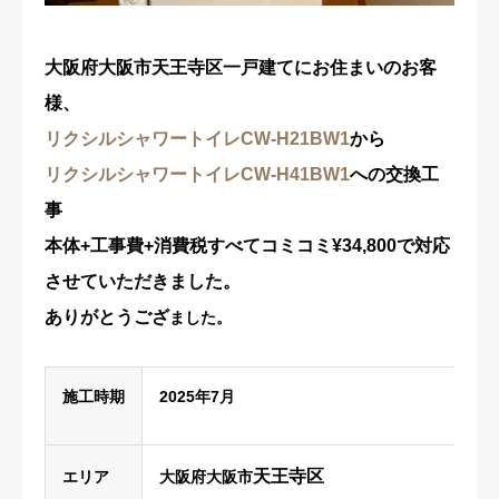
修理・配管洗浄
大阪府大阪市天王寺区一戸建てにお住まいのお客
おすすめ商品
様、
リクシルシャワートイレCW-H21BW1
から
お問い合わせ
リクシルシャワートイレCW-H41BW1
への交換工
事
本体+工事費+消費税すべてコミコミ¥34,800で対応
させていただきました。
ありがとうござ
ました。
施工時期
2025年7月
天王寺区
エリア
大阪府大阪市