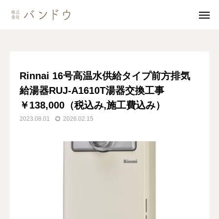
ブログ
Rinnai 16号高温水供給タイプ前方排気給湯器RUJ-A1610T湯器交換工事￥138,000（税込み,施工費込み）
無料見積・
お問い合わせ
Rinnai 16号高温水供給タイプ前方排気
給湯器RUJ-A1610T湯器交換工事
施工風景
友達追加
￥138,000（税込み,施工費込み）
事業内容
2023.08.01
2026.02.15
会社案内
事業内容
施工事例
商品紹介