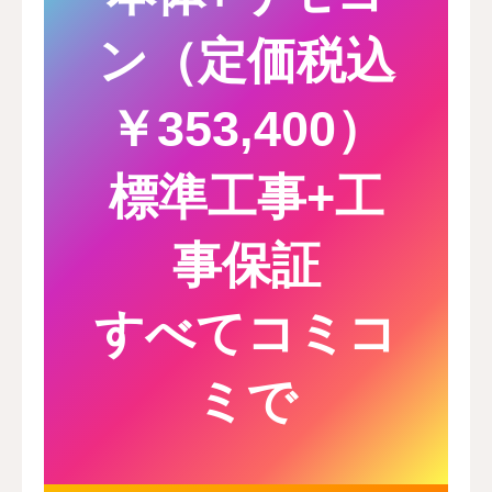
ン（定価税込
￥353,400）
標準工事+工
事保証
すべてコミコ
ミで